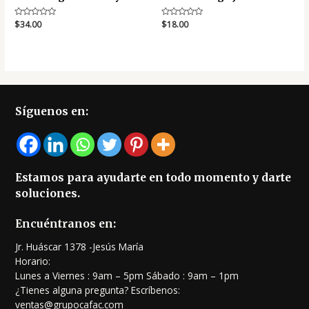
Valorado
$
34.00
Valorado
$
18.00
en
en
0
0
de
de
5
5
Síguenos en:
Estamos para ayudarte en todo momento y darte
soluciones.
Encuéntranos en:
Jr. Huáscar 1378 -Jesús María
Horario:
Lunes a Viernes : 9am – 5pm Sábado : 9am – 1pm
¿Tienes alguna pregunta? Escríbenos:
ventas@grupocafac.com