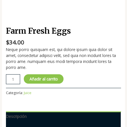
Farm Fresh Eggs
$
34.00
Neque porro quisquam est, qui dolore ipsum quia dolor sit
amet, consectetur adipisci velit, sed quia non incidunt lores ta
porro ame. numquam eius modi tempora incidunt lores ta
porro ame.
Farm
Añadir al carrito
Fresh
Eggs
Categoría:
Juice
cantidad
Descripción
Valoraciones (0)